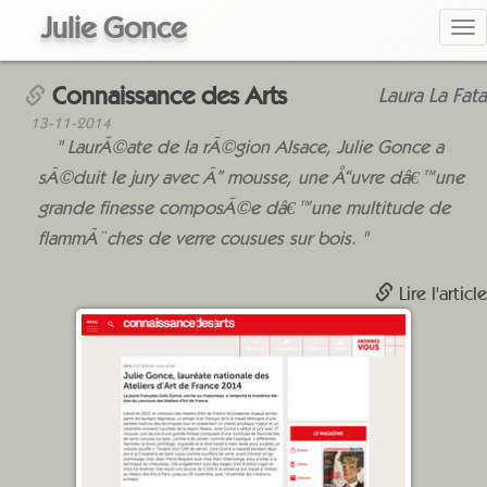
Julie Gonce
Tog
Connaissance des Arts
Laura La Fata
nav
13-11-2014
LaurÃ©ate de la rÃ©gion Alsace, Julie Gonce a
sÃ©duit le jury avec Ã” mousse, une Å“uvre dâ€™une
grande finesse composÃ©e dâ€™une multitude de
flammÃ¨ches de verre cousues sur bois.
Lire l'article